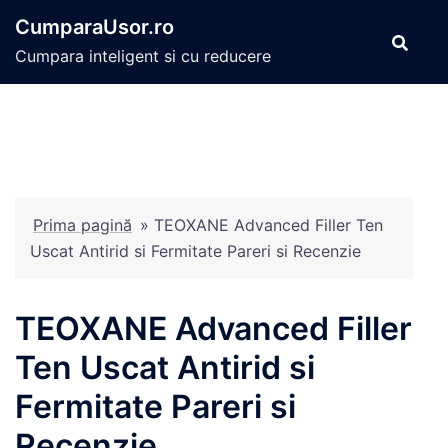
Sari
CumparaUsor.ro
la
Cumpara inteligent si cu reducere
conținut
Prima pagină
»
TEOXANE Advanced Filler Ten
Uscat Antirid si Fermitate Pareri si Recenzie
TEOXANE Advanced Filler
Ten Uscat Antirid si
Fermitate Pareri si
Recenzie