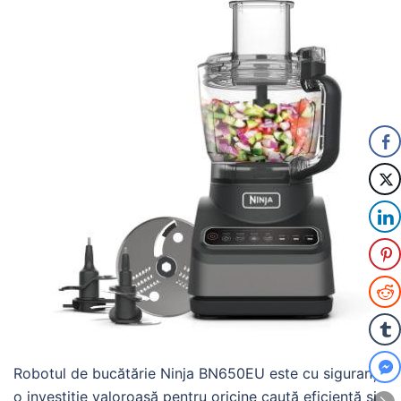
Robotul de bucătărie Ninja BN650EU este cu siguranță
o investiție valoroasă pentru oricine caută eficiență și