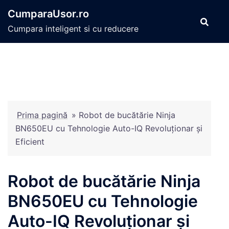
Sari
CumparaUsor.ro
la
Cumpara inteligent si cu reducere
conținut
Prima pagină
»
Robot de bucătărie Ninja
BN650EU cu Tehnologie Auto-IQ Revoluționar și
Eficient
Robot de bucătărie Ninja
BN650EU cu Tehnologie
Auto-IQ Revoluționar și