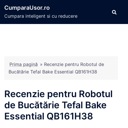
Sari
CumparaUsor.ro
la
Cumpara inteligent si cu reducere
conținut
Prima pagină
»
Recenzie pentru Robotul de
Bucătărie Tefal Bake Essential QB161H38
Recenzie pentru Robotul
de Bucătărie Tefal Bake
Essential QB161H38