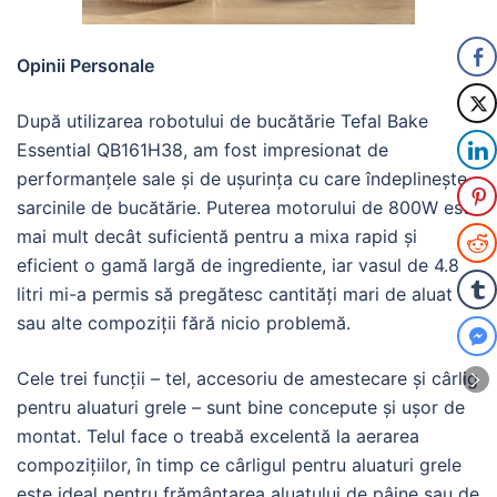
Opinii Personale
După utilizarea robotului de bucătărie Tefal Bake
Essential QB161H38, am fost impresionat de
performanțele sale și de ușurința cu care îndeplinește
sarcinile de bucătărie. Puterea motorului de 800W este
mai mult decât suficientă pentru a mixa rapid și
eficient o gamă largă de ingrediente, iar vasul de 4.8
litri mi-a permis să pregătesc cantități mari de aluat
sau alte compoziții fără nicio problemă.
Cele trei funcții – tel, accesoriu de amestecare și cârlig
pentru aluaturi grele – sunt bine concepute și ușor de
montat. Telul face o treabă excelentă la aerarea
compozițiilor, în timp ce cârligul pentru aluaturi grele
este ideal pentru frământarea aluatului de pâine sau de