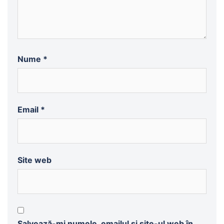
Nume
*
Email
*
Site web
Salvează-mi numele, emailul și site-ul web în