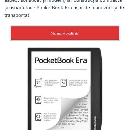
aspect sofisticat și modern, iar construcția compactă
și ușoară face PocketBook Era ușor de manevrat și de
transportat.
Mai multe detalii aici