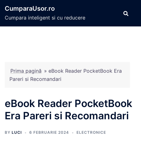
Sari
CumparaUsor.ro
la
Cumpara inteligent si cu reducere
conținut
Prima pagină
»
eBook Reader PocketBook Era
Pareri si Recomandari
eBook Reader PocketBook
Era Pareri si Recomandari
BY
LUCI
6 FEBRUARIE 2024
ELECTRONICE