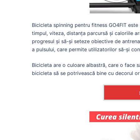
Bicicleta spinning pentru fitness GO4FIT est
timpul, viteza, distanța parcursă și caloriile a
progresul și să-și seteze obiective de antren
a pulsului, care permite utilizatorilor să-și c
Bicicleta are o culoare albastră, care o face
bicicleta să se potrivească bine cu decorul or