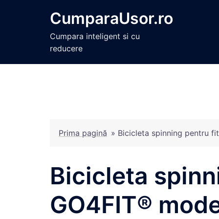
Sari
CumparaUsor.ro
la
conținut
Cumpara inteligent si cu
reducere
Prima pagină
»
Bicicleta spinning pentru 
Bicicleta spinn
GO4FIT® model