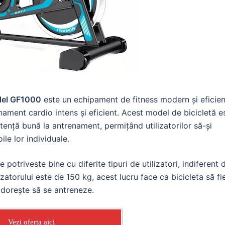
odel GF1000
este un echipament de fitness modern și eficien
enament cardio intens și eficient. Acest model de bicicletă e
tență bună la antrenament, permițând utilizatorilor să-și
ile lor individuale.
potriveste bine cu diferite tipuri de utilizatori, indiferent 
izatorului este de 150 kg, acest lucru face ca bicicleta să fi
 dorește să se antreneze.
Vezi oferta aici