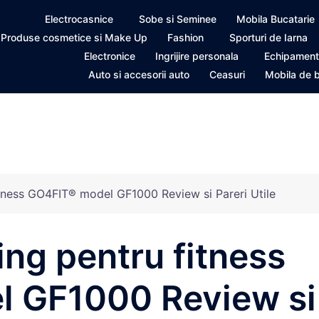
Electrocasnice
Sobe si Seminee
Mobila Bucatarie
Produse cosmetice si Make Up
Fashion
Sporturi de Iarna
Electronice
Ingrijire personala
Echipament
Auto si accesorii auto
Ceasuri
Mobila de 
fitness GO4FIT® model GF1000 Review si Pareri Utile
ing pentru fitness
 GF1000 Review si