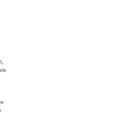
t,
ste
de
e