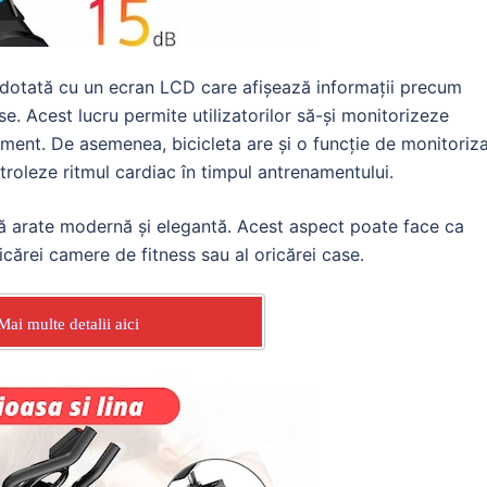
e dotată cu un ecran LCD care afișează informații precum
rse. Acest lucru permite utilizatorilor să-și monitorizeze
ament. De asemenea, bicicleta are și o funcție de monitoriz
ontroleze ritmul cardiac în timpul antrenamentului.
 să arate modernă și elegantă. Acest aspect poate face ca
icărei camere de fitness sau al oricărei case.
Mai multe detalii aici